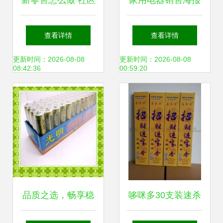
新零售怎么做 社区
家用电器销售海报
新零售让便利店更
设计指南 从PSD模
查看详情
查看详情
加便利,一店顶十店
板到营销效果
更新时间：2026-08-08
更新时间：2026-08-08
08:42:36
00:59:20
品质之选，畅享稳
哆咪多30支装速杀